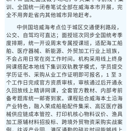
训、全国统一闭卷笔试全部在威海本市开展，完
全不用奔赴省内其他城市异地赶考。
中供国培威海考点位于城区交通便利路段，
公交、自驾均可直达；面授班次同步全国统考季
度排期，统一开设周末专属授课班，适配海工船
舶、医疗器械、新能源、外贸加工行业上班族，
不会占用日常在岗工作时间。机构采用线上终身
网课搭配本地线下集训双轨教学模式，学员提交
学历证书、采购从业工作证明即可报名，1 至 3
个工作日完成官方资质审核，审核通过后开通永
久回放线上精讲网课，全套官方教材、内部考前
备考题库统一邮寄到家。课程贴合威海本土沿海
产业特色，融入荣成船舶配件集采、高区医疗器
械供应链成本管控、打印机核心物料议价、渔具
加工原辅材料招投标、跨境外贸物资采购实战案
例，往返产业园、港区通勤的碎片时间能够线上